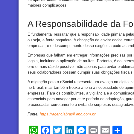
maiores complicações.
A Responsabilidade da F
É fundamental ressaltar que a responsabilidade primária pela
ou seja, a fonte pagadora. A obrigação de enviar dados corre
empresas, e o descumprimento dessa exigência pode acarreta
Empresas que falham em entregar informações precisas por 
legais, incluindo a aplicação de multas. Portanto, é do intere
erro o mais rápido possível, não apenas para evitar problem
seus colaboradores possam cumprir suas obrigações fiscais 
A migração para o eSocial representa um avanço na digitaliz
no Brasil, mas também trouxe à tona a necessidade de apri
empresas. Para os contribuintes, a vigilância e a comunicaç
essenciais para navegar por este período de adaptação, gar
processadas corretamente e evitando surpresas desagradáve
Fonte:
https://agenciabrasil.ebc.com.br
WhatsApp
Facebook
Twitter
LinkedIn
Messenger
Print
Email
Sh