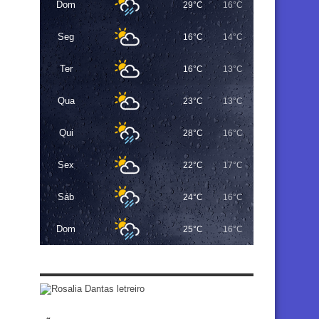
Dom
29°C
16°C
Seg
16°C
14°C
Ter
16°C
13°C
Qua
23°C
13°C
Qui
28°C
16°C
Sex
22°C
17°C
Sáb
24°C
16°C
Dom
25°C
16°C