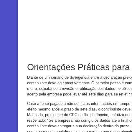
Orientações Práticas para 
Diante de um cenário de divergência entre a declaração pré-
contribuinte deve agir proativamente. O primeiro passo é co
o erro, solicitando a revisão e retificação dos dados no eSo
acerto pela empresa pode levar até sete dias para se refletir
Caso a fonte pagadora não corrija as informações em tempo há
efeito mesmo após o prazo de sete dias, o contribuinte deve 
Machado, presidente do CRC do Rio de Janeiro, enfatiza que 
respeitado: "Se a empresa não corrigiu os dados até o final 
contribuinte deve entregar a sua declaração dentro do prazo,
comprovar documentalmente." Isso garante que o contribuinte