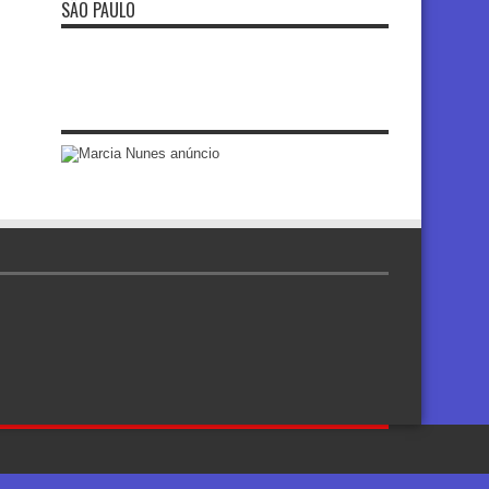
SÃO PAULO
re