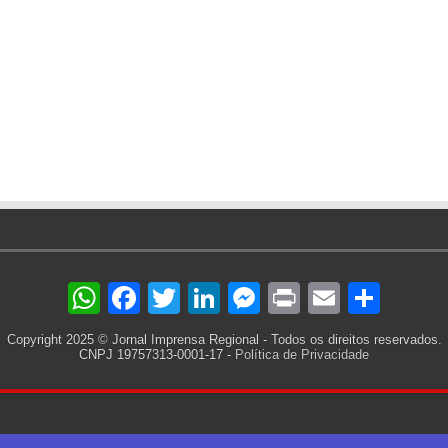
WhatsApp
Facebook
Twitter
LinkedIn
Messenger
Print
Email
Sha
Copyright 2025 © Jornal Imprensa Regional - Todos os direitos reservados.
CNPJ 19757313-0001-17 -
Política de Privacidade