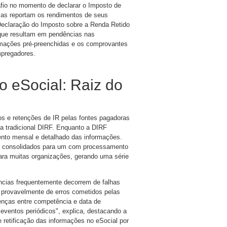
afio no momento de declarar o Imposto de
as reportam os rendimentos de seus
 Declaração do Imposto sobre a Renda Retido
 que resultam em pendências nas
ormações pré-preenchidas e os comprovantes
mpregadores.
o eSocial: Raiz do
os e retenções de IR pelas fontes pagadoras
 a tradicional DIRF. Enquanto a DIRF
ento mensal e detalhado das informações.
s consolidados para um com processamento
para muitas organizações, gerando uma série
ncias frequentemente decorrem de falhas
 provavelmente de erros cometidos pelas
enças entre competência e data de
eventos periódicos", explica, destacando a
 retificação das informações no eSocial por