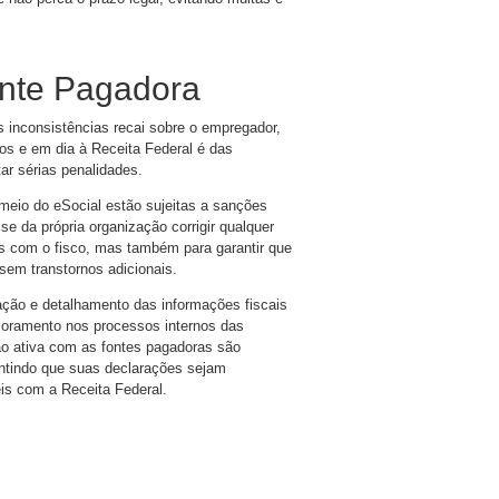
onte Pagadora
s inconsistências recai sobre o empregador,
tos e em dia à Receita Federal é das
r sérias penalidades.
meio do eSocial estão sujeitas a sanções
sse da própria organização corrigir qualquer
as com o fisco, mas também para garantir que
sem transtornos adicionais.
ação e detalhamento das informações fiscais
moramento nos processos internos das
ão ativa com as fontes pagadoras são
antindo que suas declarações sejam
is com a Receita Federal.
are