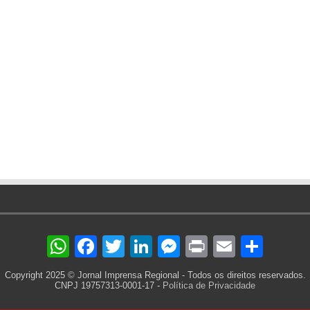
WhatsApp
Facebook
Twitter
LinkedIn
Messenger
Print
Email
Sha
Copyright 2025 © Jornal Imprensa Regional - Todos os direitos reservados.
CNPJ 19757313-0001-17 -
Política de Privacidade