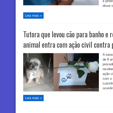
e prote
disse o
Leia mais »
Tutora que levou cão para banho e r
animal entra com ação civil contra 
A tuto
de 8 a
proced
recebe
ação c
com o 
Luizinh
ocorrên
Leia mais »