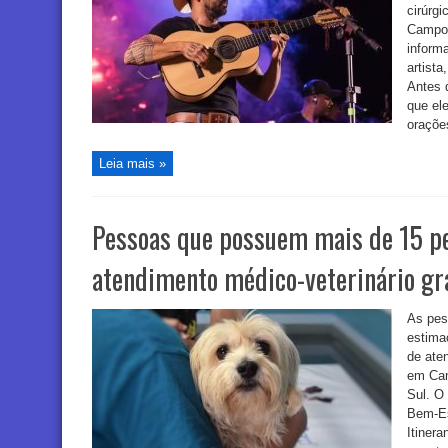
cirúrgi
Campo 
informa
artist
Antes 
que el
orações
Leia mais »
Pessoas que possuem mais de 15 pe
atendimento médico-veterinário gra
As pes
estima
de ate
em Cam
Sul. O
Bem-Es
Itiner