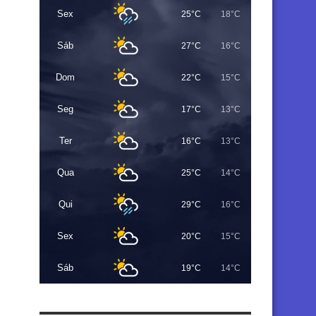
Sex
25°C
18°C
Sáb
27°C
16°C
Dom
22°C
15°C
Seg
17°C
13°C
Ter
16°C
13°C
Qua
25°C
14°C
Qui
29°C
16°C
Sex
20°C
15°C
Sáb
19°C
14°C