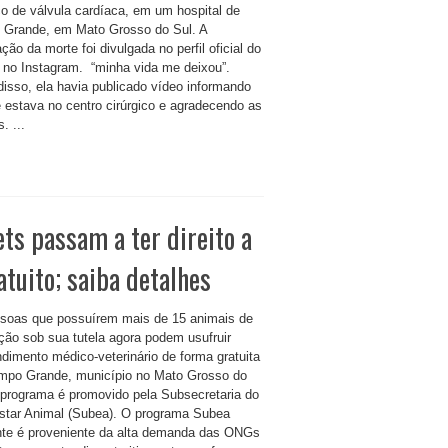
co de válvula cardíaca, em um hospital de
Grande, em Mato Grosso do Sul. A
ção da morte foi divulgada no perfil oficial do
a, no Instagram. “minha vida me deixou”.
disso, ela havia publicado vídeo informando
e estava no centro cirúrgico e agradecendo as
. ...
ts passam a ter direito a
tuito; saiba detalhes
soas que possuírem mais de 15 animais de
ção sob sua tutela agora podem usufruir
ndimento médico-veterinário de forma gratuita
po Grande, município no Mato Grosso do
 programa é promovido pela Subsecretaria do
tar Animal (Subea). O programa Subea
ante é proveniente da alta demanda das ONGs