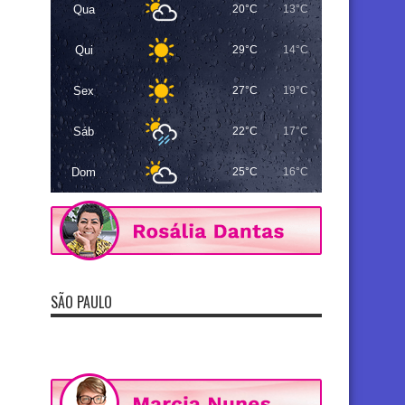
Qua
20°C
13°C
Qui
29°C
14°C
Sex
27°C
19°C
Sáb
22°C
17°C
Dom
25°C
16°C
SÃO PAULO