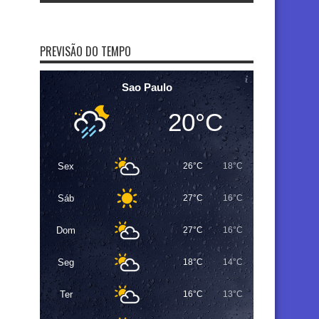
PREVISÃO DO TEMPO
Sao Paulo
20°C
Sex
26°C
18°C
Sáb
27°C
16°C
Dom
27°C
16°C
Seg
18°C
14°C
Ter
16°C
13°C