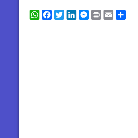
WhatsApp
Facebook
Twitter
LinkedIn
Messenger
Print
Email
Sh