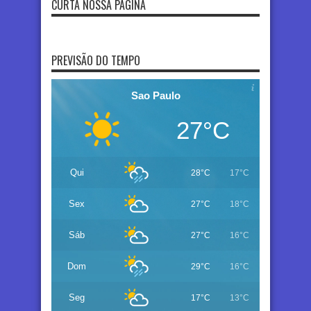
CURTA NOSSA PÁGINA
PREVISÃO DO TEMPO
Sao Paulo
27°C
Qui
28°C
17°C
Sex
27°C
18°C
Sáb
27°C
16°C
Dom
29°C
16°C
Seg
17°C
13°C