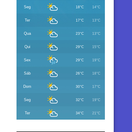
Seg
18°C
14°C
Ter
17°C
13°C
Qua
23°C
13°C
Qui
29°C
15°C
Sex
29°C
19°C
Sáb
26°C
18°C
Dom
30°C
17°C
Seg
32°C
19°C
Ter
34°C
21°C