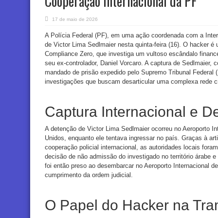
Cooperação Internacional da PF
17 de maio de 2026
A Polícia Federal (PF), em uma ação coordenada com a Interp
de Victor Lima Sedlmaier nesta quinta-feira (16). O hacker 
Compliance Zero, que investiga um vultoso escândalo finance
seu ex-controlador, Daniel Vorcaro. A captura de Sedlmaier, 
mandado de prisão expedido pelo Supremo Tribunal Federal (
investigações que buscam desarticular uma complexa rede c
Captura Internacional e D
A detenção de Victor Lima Sedlmaier ocorreu no Aeroporto I
Unidos, enquanto ele tentava ingressar no país. Graças à a
cooperação policial internacional, as autoridades locais for
decisão de não admissão do investigado no território árabe e
foi então preso ao desembarcar no Aeroporto Internacional 
cumprimento da ordem judicial.
O Papel do Hacker na Tr