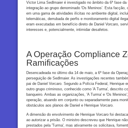
Victor Lima Sedlmaier é investigado no âmbito da 6ª fase d
integração ao grupo denominado 'Os Meninos'. Esta facção, 
em uma gama de atividades ilícitas no ambiente digital, incl
telemáticas, derrubada de perfis e monitoramento digital ile
eram executadas em benefício direto de Daniel Vorcaro, ser
interesses e, potencialmente, intimidar desafetos.
A Operação Compliance Z
Ramificações
Desencadeada no último dia 14 de maio, a 6ª fase da Operaç
perseguição de Sedlmaier. As investigações recentes també
pai de Daniel Vorcaro. Segundo a Polícia Federal, Henrique e
outro grupo criminoso, conhecido como 'A Turma', descrito c
banqueiro. Ambas as organizações, 'A Turma' e 'Os Meninos',
operação, atuando em conjunto ou separadamente para monito
obstáculos aos planos de Daniel e Henrique Vorcaro.
A dimensão do envolvimento de Henrique Vorcaro foi destac
ao autorizar a prisão. O ministro descreveu que Henrique não
prestados pela 'Turma', mas ativamente os solicitava, fomen