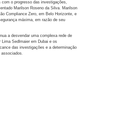
as com o progresso das investigações,
osentado Marilson Roseno da Silva. Marilson
ção Compliance Zero, em Belo Horizonte, e
e segurança máxima, em razão de seu
tinua a desvendar uma complexa rede de
tor Lima Sedlmaier em Dubai e os
cance das investigações e a determinação
s associados.
are