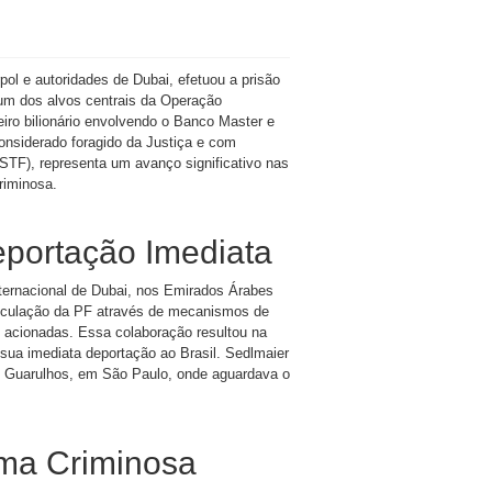
ol e autoridades de Dubai, efetuou a prisão
é um dos alvos centrais da Operação
iro bilionário envolvendo o Banco Master e
considerado foragido da Justiça e com
STF), representa um avanço significativo nas
riminosa.
eportação Imediata
nternacional de Dubai, nos Emirados Árabes
rticulação da PF através de mecanismos de
am acionadas. Essa colaboração resultou na
 sua imediata deportação ao Brasil. Sedlmaier
de Guarulhos, em São Paulo, onde aguardava o
ama Criminosa