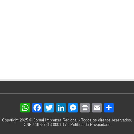
WhatsApp
Facebook
Twitter
LinkedIn
Messenger
Print
Email
Sha
Copyright 2025 © Jornal Imprensa Regional - Todos os direitos reservados.
CNPJ 19757313-0001-17 -
Política de Privacidade