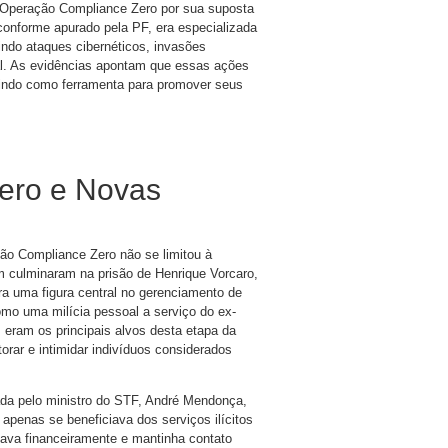
a Operação Compliance Zero por sua suposta
conforme apurado pela PF, era especializada
uindo ataques cibernéticos, invasões
gal. As evidências apontam que essas ações
vindo como ferramenta para promover seus
ero e Novas
ão Compliance Zero não se limitou à
m culminaram na prisão de Henrique Vorcaro,
ra uma figura central no gerenciamento de
omo uma milícia pessoal a serviço do ex-
 eram os principais alvos desta etapa da
rar e intimidar indivíduos considerados
ada pelo ministro do STF, André Mendonça,
 apenas se beneficiava dos serviços ilícitos
tava financeiramente e mantinha contato