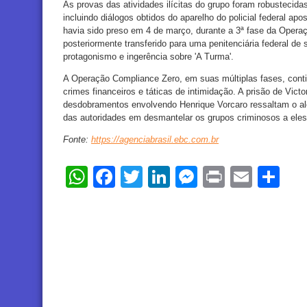
As provas das atividades ilícitas do grupo foram robustecid
incluindo diálogos obtidos do aparelho do policial federal ap
havia sido preso em 4 de março, durante a 3ª fase da Opera
posteriormente transferido para uma penitenciária federal d
protagonismo e ingerência sobre 'A Turma'.
A Operação Compliance Zero, em suas múltiplas fases, con
crimes financeiros e táticas de intimidação. A prisão de Vic
desdobramentos envolvendo Henrique Vorcaro ressaltam o al
das autoridades em desmantelar os grupos criminosos a ele
Fonte:
https://agenciabrasil.ebc.com.br
WhatsApp
Facebook
Twitter
LinkedIn
Messenger
Print
Email
Sh