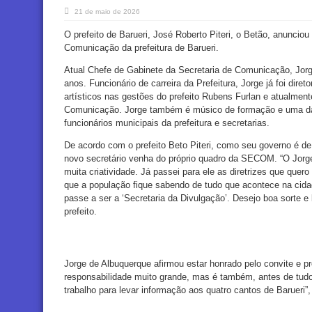
21 de maio de 2026
O prefeito de Barueri, José Roberto Piteri, o Betão, anuncio
Comunicação da prefeitura de Barueri.
Atual Chefe de Gabinete da Secretaria de Comunicação, Jorg
anos. Funcionário de carreira da Prefeitura, Jorge já foi direto
artísticos nas gestões do prefeito Rubens Furlan e atualment
Comunicação. Jorge também é músico de formação e uma da
funcionários municipais da prefeitura e secretarias.
De acordo com o prefeito Beto Piteri, como seu governo é de 
novo secretário venha do próprio quadro da SECOM. “O Jorg
muita criatividade. Já passei para ele as diretrizes que que
que a população fique sabendo de tudo que acontece na cid
passe a ser a ‘Secretaria da Divulgação’. Desejo boa sorte e 
prefeito.
Jorge de Albuquerque afirmou estar honrado pelo convite e p
responsabilidade muito grande, mas é também, antes de tudo,
trabalho para levar informação aos quatro cantos de Barueri”,