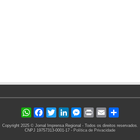
WhatsApp
Facebook
Twitter
LinkedIn
Messenger
Print
Email
Sha
Copyright 2025 © Jornal Imprensa Regional - Todos os direitos reservados.
CNPJ 19757313-0001-17 -
Política de Privacidade