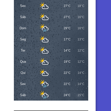
Sex
27°C
18°C
Sáb
27°C
16°C
Dom
29°C
16°C
Seg
17°C
13°C
Ter
14°C
12°C
Qua
19°C
12°C
Qui
22°C
14°C
Sex
22°C
14°C
Sáb
24°C
15°C