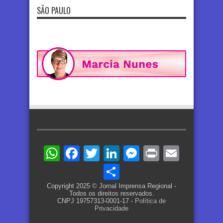
SÃO PAULO
WhatsApp
Facebook
Twitter
LinkedIn
Messenger
Print
Email
Share
Copyright 2025 © Jornal Imprensa Regional -
Todos os direitos reservados.
CNPJ 19757313-0001-17 -
Política de
Privacidade