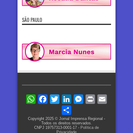
SÃO PAULO
WhatsApp
Facebook
Twitter
LinkedIn
Messenger
Print
Email
Share
Copyright 2025 © Jornal Imprensa Regional -
Todos os direitos reservados.
CNPJ 19757313-0001-17 -
Política de
Privacidade