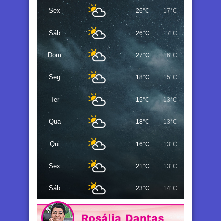
Sex
26°C
17°C
Sáb
26°C
17°C
Dom
27°C
16°C
Seg
18°C
15°C
Ter
15°C
13°C
Qua
18°C
13°C
Qui
16°C
13°C
Sex
21°C
13°C
Sáb
23°C
14°C