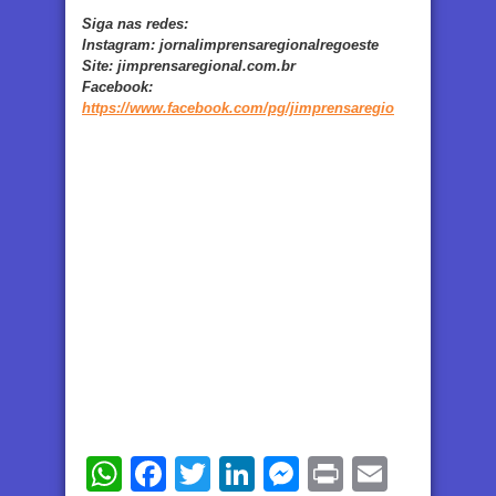
Siga nas redes:
Instagram:
jornalimprensaregionalregoeste
Site:
jimprensaregional.com.br
Facebook
:
https://www.facebook.com/pg/jimprensaregio
WhatsApp
Facebook
Twitter
LinkedIn
Messenger
Print
Email