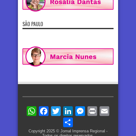
SÃO PAULO
WhatsApp
Facebook
Twitter
LinkedIn
Messenger
Print
Email
Share
Copyright 2025 © Jornal Imprensa Regional -
Todos os direitos reservados.