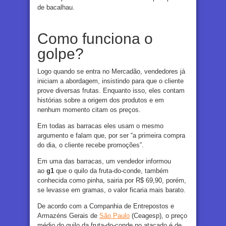
de bacalhau.
Como funciona o
golpe?
Logo quando se entra no Mercadão, vendedores já
iniciam a abordagem, insistindo para que o cliente
prove diversas frutas. Enquanto isso, eles contam
histórias sobre a origem dos produtos e em
nenhum momento citam os preços.
Em todas as barracas eles usam o mesmo
argumento e falam que, por ser “a primeira compra
do dia, o cliente recebe promoções”.
Em uma das barracas, um vendedor informou
ao
g1
que o quilo da fruta-do-conde, também
conhecida como pinha, sairia por R$ 69,90, porém,
se levasse em gramas, o valor ficaria mais barato.
De acordo com a Companhia de Entrepostos e
Armazéns Gerais de
São Paulo
(Ceagesp), o preço
médio do quilo da fruta-do-conde no atacado é de