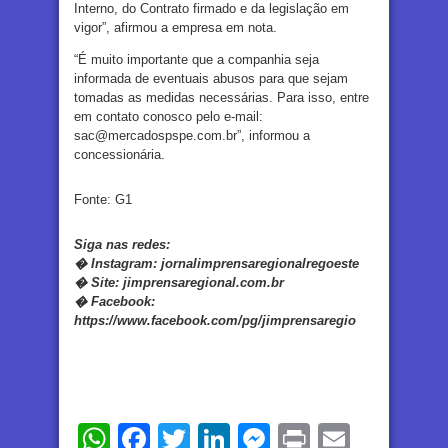
Interno, do Contrato firmado e da legislação em
vigor”, afirmou a empresa em nota.
“É muito importante que a companhia seja
informada de eventuais abusos para que sejam
tomadas as medidas necessárias. Para isso, entre
em contato conosco pelo e-mail:
sac@mercadospspe.com.br”, informou a
concessionária.
Fonte: G1
Siga nas redes:
�
Instagram:
jornalimprensaregionalregoeste
�
Site:
jimprensaregional.com.br
�
Facebook
:
https://www.facebook.com/pg/jimprensaregio
WhatsApp
Facebook
Twitter
LinkedIn
Messenger
Print
Email