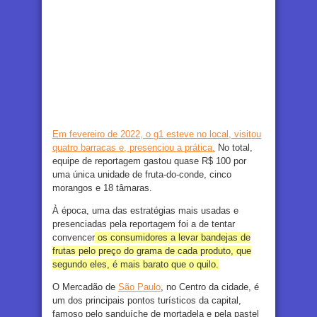
Em fevereiro de 2022, o g1 esteve no local, visitou
quatro barracas e, presenciou a prática.
No total,
equipe de reportagem gastou quase R$ 100 por
uma única unidade de fruta-do-conde, cinco
morangos e 18 tâmaras.
À época, uma das estratégias mais usadas e
presenciadas pela reportagem foi a de tentar
convencer
os consumidores a levar bandejas de
frutas pelo preço do grama de cada produto, que
segundo eles, é mais barato que o quilo.
O Mercadão de
São Paulo
, no Centro da cidade, é
um dos principais pontos turísticos da capital,
famoso pelo sanduíche de mortadela e pela pastel