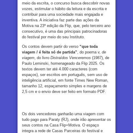
meio da escrita, o concurso busca descobrir novas
vozes, estimular o hábito da leitura e da escrita e
contribuir para uma sociedade mais engajada e
inventiva. A iniciativa faz parte das ações da
Motiva na 23ª edição da Flip, que, pelo terceiro ano
consecutivo, é uma das principais patrocinadoras
do festival por meio do seu Instituto.
Os contos devem partir do verso
“que toda
viagem / é feita só de partida”
, do poema
v, de
viagem
, do livro
Distraídos Venceremos
(1987), de
Paulo Leminski, homenageado da Flip 2025. Os
textos devem ter até 4.000 caracteres (com
espaços), ser escritos em português, sem uso de
inteligência artificial, em fonte Times New Roman,
tamanho 12, espaçamento simples e margens de
2,5 cm e o envio deve ser feito em formato PDF.
Os dois vencedores ganharão uma viagem com
tudo pago para Paraty (RJ), onde irão apresentar os
seus contos na Casa Flip+Motiva. O espaço
integra a rede de Casas Parceiras do festival e