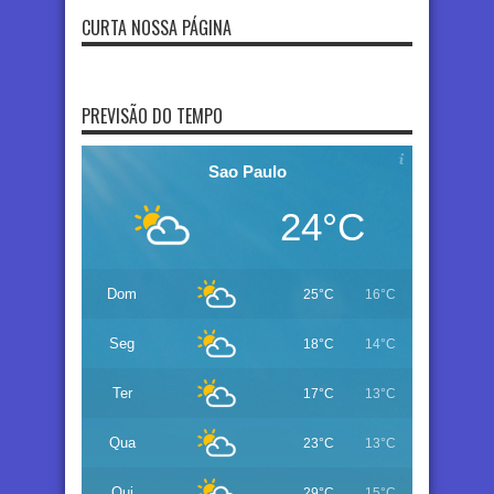
CURTA NOSSA PÁGINA
PREVISÃO DO TEMPO
Sao Paulo
24°C
Dom
25°C
16°C
Seg
18°C
14°C
Ter
17°C
13°C
Qua
23°C
13°C
Qui
29°C
15°C