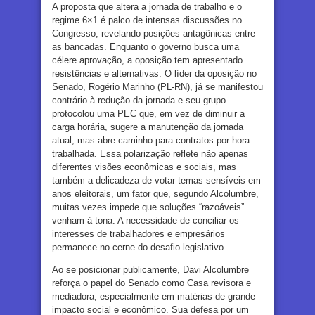
A proposta que altera a jornada de trabalho e o
regime 6×1 é palco de intensas discussões no
Congresso, revelando posições antagônicas entre
as bancadas. Enquanto o governo busca uma
célere aprovação, a oposição tem apresentado
resistências e alternativas. O líder da oposição no
Senado, Rogério Marinho (PL-RN), já se manifestou
contrário à redução da jornada e seu grupo
protocolou uma PEC que, em vez de diminuir a
carga horária, sugere a manutenção da jornada
atual, mas abre caminho para contratos por hora
trabalhada. Essa polarização reflete não apenas
diferentes visões econômicas e sociais, mas
também a delicadeza de votar temas sensíveis em
anos eleitorais, um fator que, segundo Alcolumbre,
muitas vezes impede que soluções “razoáveis”
venham à tona. A necessidade de conciliar os
interesses de trabalhadores e empresários
permanece no cerne do desafio legislativo.
Ao se posicionar publicamente, Davi Alcolumbre
reforça o papel do Senado como Casa revisora e
mediadora, especialmente em matérias de grande
impacto social e econômico. Sua defesa por um