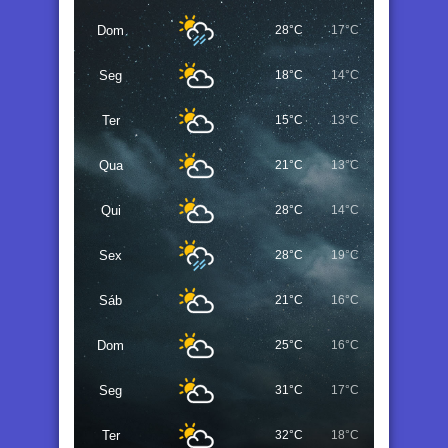
Dom
28°C
17°C
Seg
18°C
14°C
Ter
15°C
13°C
Qua
21°C
13°C
Qui
28°C
14°C
Sex
28°C
19°C
Sáb
21°C
16°C
Dom
25°C
16°C
Seg
31°C
17°C
Ter
32°C
18°C