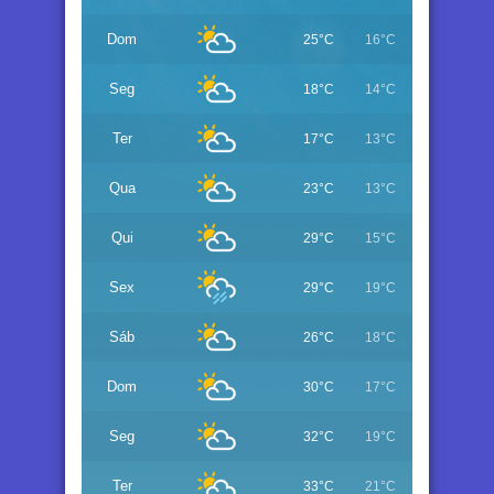
Dom
25°C
16°C
Seg
18°C
14°C
Ter
17°C
13°C
Qua
23°C
13°C
Qui
29°C
15°C
Sex
29°C
19°C
Sáb
26°C
18°C
Dom
30°C
17°C
Seg
32°C
19°C
Ter
33°C
21°C