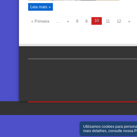
Leia mais »
10
« Primeira
...
«
8
9
11
12
»
Utilizamos cookies para persona
mais detalhes, consulte nossa
P