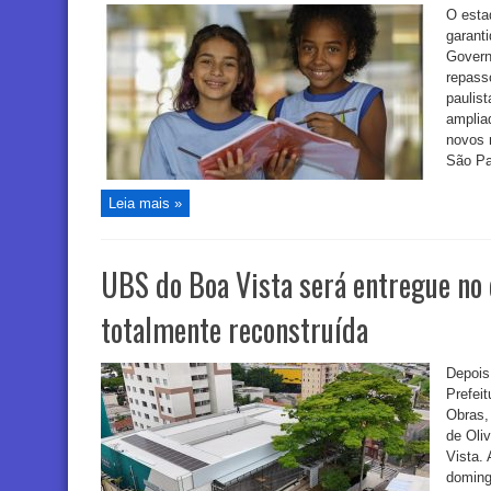
O esta
garant
Govern
repass
paulis
amplia
novos 
São Pa
Leia mais »
UBS do Boa Vista será entregue no 
totalmente reconstruída
Depois
Prefeit
Obras,
de Oli
Vista.
doming