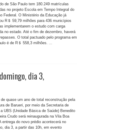
do de São Paulo tem 180.249 matrículas
idas no projeto Escola em Tempo Integral do
o Federal. O Ministério da Educação já
ou R＄ 59,79 milhões para 436 municípios
tas implementarem o estudo com carga
da no estado. Até o fim de dezembro, haverá
repasses. O total pactuado pelo programa em
ulo é de R＄ 558,3 milhões. ...
domingo, dia 3,
 de quase um ano de total reconstrução pela
ura de Barueri, por meio da Secretaria de
 a UBS (Unidade Básica de Saúde) Benedito
veira Crudo será reinaugurada na Vila Boa
 A entrega do novo prédio acontecerá no
o, dia 3, a partir das 10h, em evento