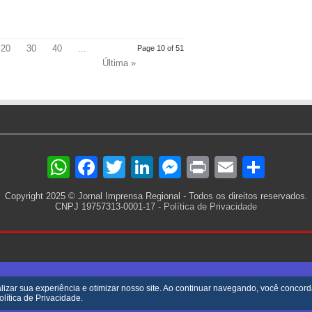
20
30
40
...
Page 10 of 51
Última »
WhatsApp
Facebook
Twitter
LinkedIn
Messenger
Print
Email
Sha
Copyright 2025 © Jornal Imprensa Regional - Todos os direitos reservados.
CNPJ 19757313-0001-17 -
Política de Privacidade
lizar sua experiência e otimizar nosso site. Ao continuar navegando, você concor
olítica de Privacidade
.