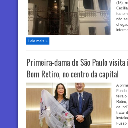
(15), n
Cecíli
testem
não se
chegada
informo
Leia mais »
Primeira-dama de São Paulo visita 
Bom Retiro, no centro da capital
A prim
Fundo S
feira 
Retiro,
da Indú
tratar 
instal
Fussp n