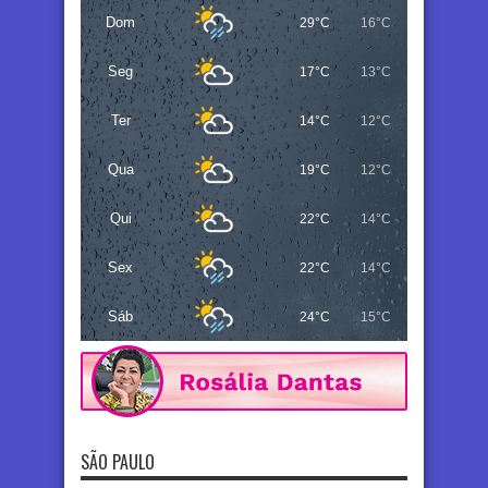
Dom
29°C
16°C
Seg
17°C
13°C
Ter
14°C
12°C
Qua
19°C
12°C
Qui
22°C
14°C
Sex
22°C
14°C
Sáb
24°C
15°C
SÃO PAULO