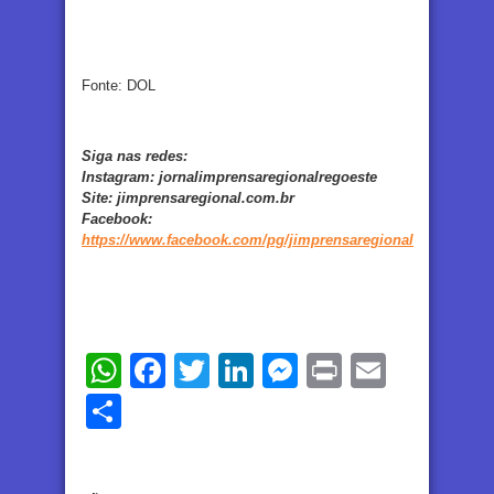
Fonte: DOL
Siga nas redes:
Instagram:
jornalimprensaregionalregoeste
Site:
jimprensaregional.com.br
Facebook
:
https://www.facebook.com/pg/jimprensaregional
WhatsApp
Facebook
Twitter
LinkedIn
Messenger
Print
Email
Share