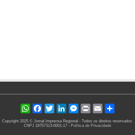
WhatsApp
Facebook
Twitter
LinkedIn
Messenger
Print
Email
Sha
Copyright 2025 © Jornal Imprensa Regional - Todos os direitos reservados.
CNPJ 19757313-0001-17 -
Política de Privacidade