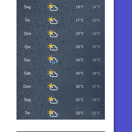
Seg
18°C
14°C
Ter
17°C
13°C
Qua
23°C
13°C
Qui
29°C
15°C
Sex
29°C
19°C
Sáb
26°C
18°C
Dom
30°C
17°C
Seg
32°C
19°C
Ter
33°C
21°C