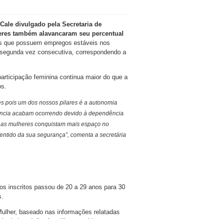
Cale divulgado pela Secretaria de
heres também alavancaram seu percentual
as que possuem empregos estáveis nos
a segunda vez consecutiva, correspondendo a
articipação feminina continua maior do que a
os.
es pois um dos nossos pilares é a autonomia
olência acabam ocorrendo devido à dependência
o as mulheres conquistam mais espaço no
ntido da sua segurança”, comenta a secretária
 os inscritos passou de 20 a 29 anos para 30
s.
ulher, baseado nas informações relatadas