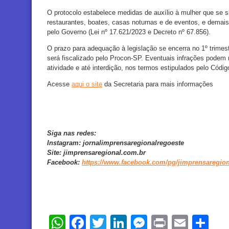
O protocolo estabelece medidas de auxílio à mulher que se s
restaurantes, boates, casas noturnas e de eventos, e demais
pelo Governo (Lei nº 17.621/2023 e Decreto nº 67.856).
O prazo para adequação à legislação se encerra no 1º trimes
será fiscalizado pelo Procon-SP. Eventuais infrações podem 
atividade e até interdição, nos termos estipulados pelo Cód
Acesse
aqui o site
da Secretaria para mais informações
Siga nas redes:
Instagram:
jornalimprensaregionalregoeste
Site:
jimprensaregional.com.br
Facebook
:
https://www.facebook.com/pg/jimprensaregion
WhatsApp
Facebook
Twitter
LinkedIn
Messenger
Print
Email
Sh