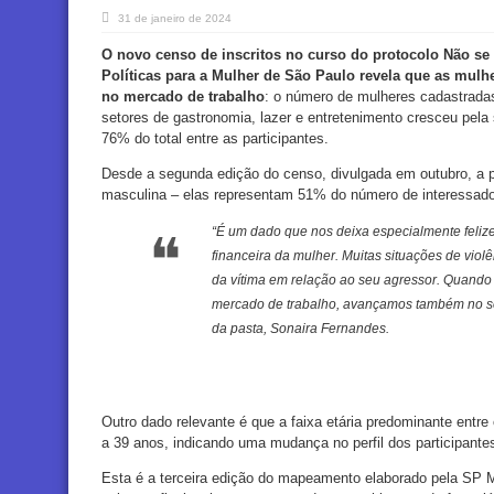
31 de janeiro de 2024
O novo censo de inscritos no curso do protocolo Não se 
Políticas para a Mulher de São Paulo revela que as mul
no mercado de trabalho
: o número de mulheres cadastrad
setores de gastronomia, lazer e entretenimento cresceu pel
76% do total entre as participantes.
Desde a segunda edição do censo, divulgada em outubro, a p
masculina – elas representam 51% do número de interessad
“É um dado que nos deixa especialmente feliz
financeira da mulher. Muitas situações de vi
da vítima em relação ao seu agressor. Quand
mercado de trabalho, avançamos também no se
da pasta, Sonaira Fernandes.
Outro dado relevante é que a faixa etária predominante entre
a 39 anos, indicando uma mudança no perfil dos participante
Esta é a terceira edição do mapeamento elaborado pela SP M