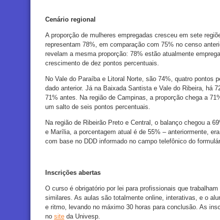
Cenário regional
A proporção de mulheres empregadas cresceu em sete regiõ
representam 78%, em comparação com 75% no censo anterio
revelam a mesma proporção: 78% estão atualmente emprega
crescimento de dez pontos percentuais.
No Vale do Paraíba e Litoral Norte, são 74%, quatro pontos
dado anterior. Já na Baixada Santista e Vale do Ribeira, há 
71% antes. Na região de Campinas, a proporção chega a 71%
um salto de seis pontos percentuais.
Na região de Ribeirão Preto e Central, o balanço chegou a 6
e Marília, a porcentagem atual é de 55% – anteriormente, era
com base no DDD informado no campo telefônico do formulári
Inscrições abertas
O curso é obrigatório por lei para profissionais que trabalha
similares. As aulas são totalmente online, interativas, e o al
e ritmo, levando no máximo 30 horas para conclusão. As insc
no
site
da Univesp.