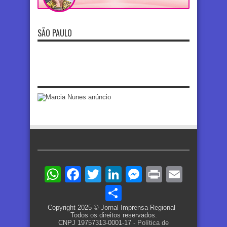
SÃO PAULO
WhatsApp
Facebook
Twitter
LinkedIn
Messenger
Print
Email
Share
Copyright 2025 © Jornal Imprensa Regional -
Todos os direitos reservados.
CNPJ 19757313-0001-17 -
Política de