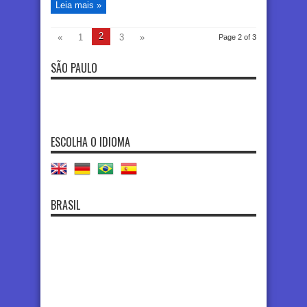
Leia mais »
2
«
1
3
»
Page 2 of 3
SÃO PAULO
ESCOLHA O IDIOMA
BRASIL