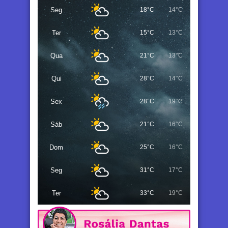
Seg
18°C
14°C
Ter
15°C
13°C
Qua
21°C
13°C
Qui
28°C
14°C
Sex
28°C
19°C
Sáb
21°C
16°C
Dom
25°C
16°C
Seg
31°C
17°C
Ter
33°C
19°C