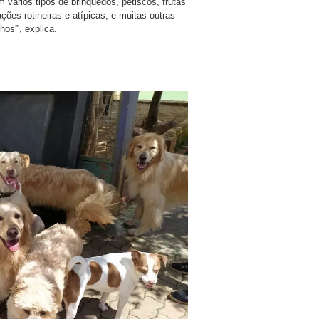
vários tipos de brinquedos, petiscos, frutas
ões rotineiras e atípicas, e muitas outras
os'”, explica.