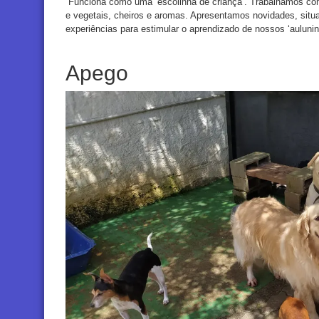
“Funciona como uma ‘escolinha de criança’. Trabalhamos com 
e vegetais, cheiros e aromas. Apresentamos novidades, situaç
experiências para estimular o aprendizado de nossos ‘auluninh
Apego