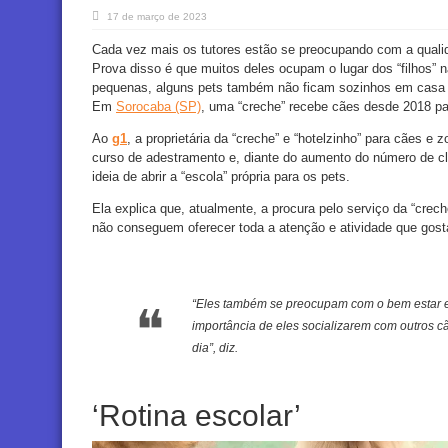
17 de março de 2023
Cada vez mais os tutores estão se preocupando com a quali
Prova disso é que muitos deles ocupam o lugar dos “filhos” 
pequenas, alguns pets também não ficam sozinhos em casa e
Em
Sorocaba (SP)
, uma “creche” recebe cães desde 2018 par
Ao
g1
, a proprietária da “creche” e “hotelzinho” para cães e
curso de adestramento e, diante do aumento do número de c
ideia de abrir a “escola” própria para os pets.
Ela explica que, atualmente, a procura pelo serviço da “crech
não conseguem oferecer toda a atenção e atividade que gost
“Eles também se preocupam com o bem estar e
importância de eles socializarem com outros c
dia”, diz.
‘Rotina escolar’