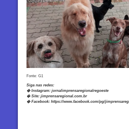
Fonte: G1
Siga nas redes:
�
Instagram:
jornalimprensaregionalregoeste
�
Site:
jimprensaregional.com.br
�
Facebook
:
https://www.facebook.com/pg/jimprensareg