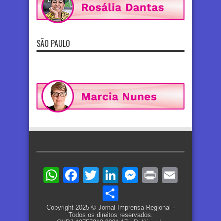
SÃO PAULO
WhatsApp
Facebook
Twitter
LinkedIn
Messenger
Print
Email
Share
Copyright 2025 © Jornal Imprensa Regional -
Todos os direitos reservados.