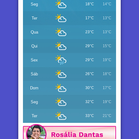
Seg
18°C
14°C
Ter
17°C
13°C
Qua
23°C
13°C
Qui
29°C
15°C
Sex
29°C
19°C
Sáb
26°C
18°C
Dom
30°C
17°C
Seg
32°C
19°C
Ter
33°C
21°C