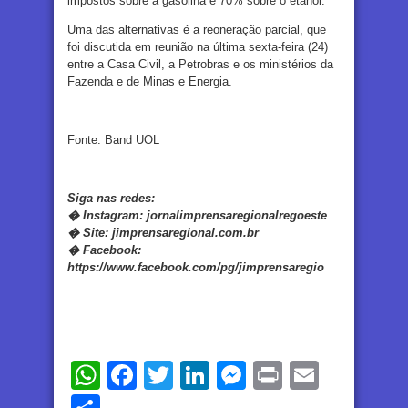
impostos sobre a gasolina e 70% sobre o etanol.
Uma das alternativas é a reoneração parcial, que
foi discutida em reunião na última sexta-feira (24)
entre a Casa Civil, a Petrobras e os ministérios da
Fazenda e de Minas e Energia.
Fonte: Band UOL
Siga nas redes:
�
Instagram:
jornalimprensaregionalregoeste
�
Site:
jimprensaregional.com.br
�
Facebook
:
https://www.facebook.com/pg/jimprensaregio
WhatsApp
Facebook
Twitter
LinkedIn
Messenger
Print
Email