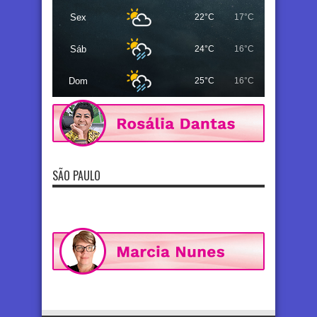
Sex
22°C
17°C
Sáb
24°C
16°C
Dom
25°C
16°C
SÃO PAULO