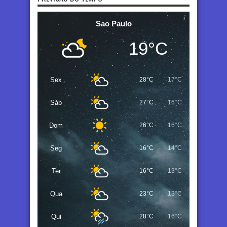
Sao Paulo
19°C
Sex
28°C
17°C
Sáb
27°C
16°C
Dom
26°C
16°C
Seg
16°C
14°C
Ter
16°C
13°C
Qua
23°C
13°C
Qui
28°C
16°C