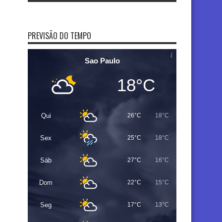
PREVISÃO DO TEMPO
Sao Paulo
18°C
Qui
26°C
18°C
Sex
25°C
18°C
Sáb
27°C
16°C
Dom
22°C
15°C
Seg
17°C
13°C