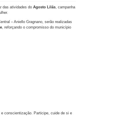
ar das atividades do
Agosto Lilás
, campanha
lher.
ntral – Aniello Gragnano, serão realizadas
de
, reforçando o compromisso do município
e conscientização. Participe, cuide de si e