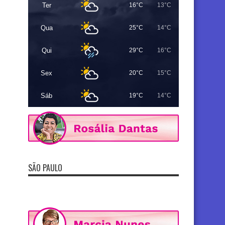
Ter
16°C
13°C
Qua
25°C
14°C
Qui
29°C
16°C
Sex
20°C
15°C
Sáb
19°C
14°C
SÃO PAULO