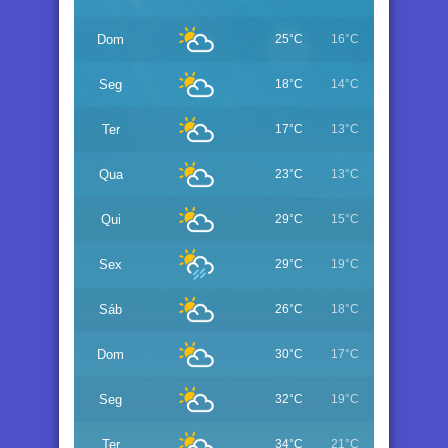
Dom
25°C
16°C
Seg
18°C
14°C
Ter
17°C
13°C
Qua
23°C
13°C
Qui
29°C
15°C
Sex
29°C
19°C
Sáb
26°C
18°C
Dom
30°C
17°C
Seg
32°C
19°C
Ter
34°C
21°C