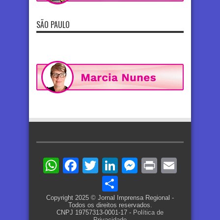
SÃO PAULO
WhatsApp
Facebook
Twitter
LinkedIn
Messenger
Print
Email
Share
Copyright 2025 © Jornal Imprensa Regional -
Todos os direitos reservados.
CNPJ 19757313-0001-17 -
Política de
Privacidade