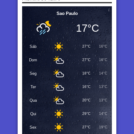
Sao Paulo
17°C
Sáb
27°C
16°C
Dom
27°C
16°C
Seg
18°C
14°C
Ter
16°C
13°C
Qua
20°C
13°C
Qui
29°C
14°C
Sex
27°C
19°C