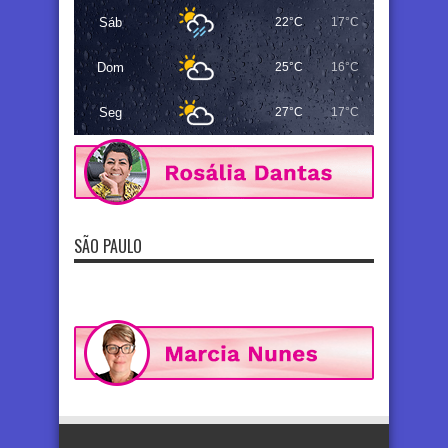
Sáb
22°C
17°C
Dom
25°C
16°C
Seg
27°C
17°C
SÃO PAULO