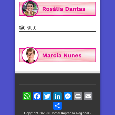
SÃO PAULO
WhatsApp
Facebook
Twitter
LinkedIn
Messenger
Print
Email
Share
Copyright 2025 © Jornal Imprensa Regional -