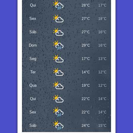
Qui
28°C
17°C
Sex
27°C
18°C
Sáb
27°C
16°C
Dom
29°C
16°C
Seg
17°C
13°C
Ter
14°C
12°C
Qua
19°C
12°C
Qui
22°C
14°C
Sex
22°C
14°C
Sáb
24°C
15°C