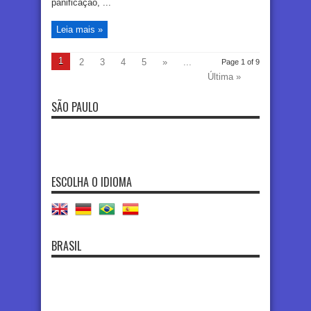
panificação, ...
Leia mais »
1
2
3
4
5
»
...
Page 1 of 9
Última »
SÃO PAULO
ESCOLHA O IDIOMA
BRASIL