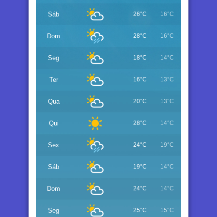
Sáb
26°C
16°C
Dom
28°C
16°C
Seg
18°C
14°C
Ter
16°C
13°C
Qua
20°C
13°C
Qui
28°C
14°C
Sex
24°C
19°C
Sáb
19°C
14°C
Dom
24°C
14°C
Seg
25°C
15°C