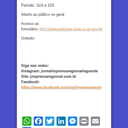
Período: 11/4 a 11/5
Aberto ao público no geral
Acesso ao
formulário:
http://www.participa.osasco.sp.gov.br/
Gratuito
Siga nas redes:
Instagram:
jornalimprensaregionalregoeste
Site:
jimprensaregional.com.br
Facebook
:
https://www.facebook.com/pg/jimprensaregio
WhatsApp
Facebook
Twitter
LinkedIn
Messenger
Print
Email