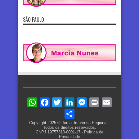
SÃO PAULO
WhatsApp
Facebook
Twitter
LinkedIn
Messenger
Print
Email
Share
Copyright 2025 © Jornal Imprensa Regional -
Todos os direitos reservados.
CNPJ 19757313-0001-17 -
Política de
Privacidade