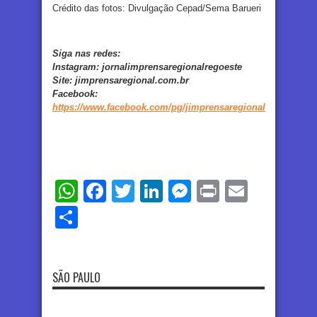
Crédito das fotos: Divulgação Cepad/Sema Barueri
Siga nas redes:
Instagram:
jornalimprensaregionalregoeste
Site:
jimprensaregional.com.br
Facebook
:
https://www.facebook.com/pg/jimprensaregional
WhatsApp
Facebook
Twitter
LinkedIn
Messenger
Print
Email
Share
SÃO PAULO