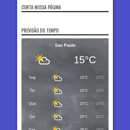
CURTA NOSSA PÁGINA
PREVISÃO DO TEMPO
Sao Paulo
15°C
Seg
18°C
13°C
Ter
16°C
13°C
Qua
23°C
13°C
Qui
28°C
15°C
Sex
28°C
16°C