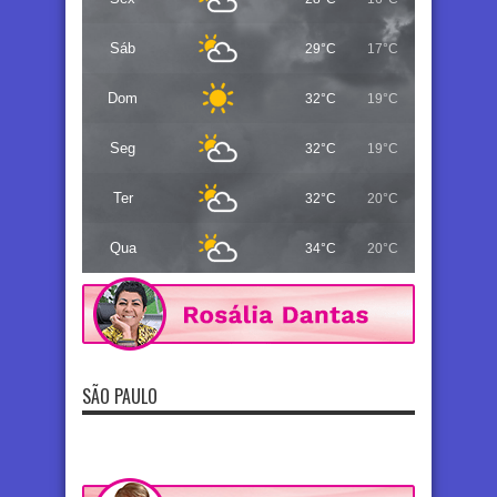
Sáb
29°C
17°C
Dom
32°C
19°C
Seg
32°C
19°C
Ter
32°C
20°C
Qua
34°C
20°C
SÃO PAULO