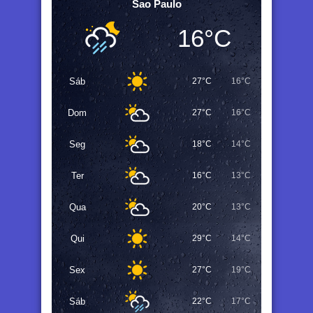
Sao Paulo
16°C
Sáb
27°C
16°C
Dom
27°C
16°C
Seg
18°C
14°C
Ter
16°C
13°C
Qua
20°C
13°C
Qui
29°C
14°C
Sex
27°C
19°C
Sáb
22°C
17°C