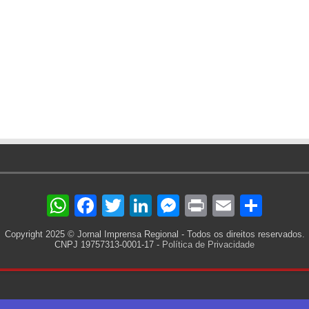
WhatsApp
Facebook
Twitter
LinkedIn
Messenger
Print
Email
Sha
Copyright 2025 © Jornal Imprensa Regional - Todos os direitos reservados.
CNPJ 19757313-0001-17 -
Política de Privacidade