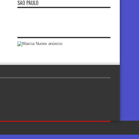
SÃO PAULO
re