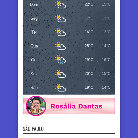
Dom
22°C
15°C
Seg
17°C
13°C
Ter
16°C
13°C
Qua
25°C
14°C
Qui
29°C
16°C
Sex
20°C
15°C
Sáb
19°C
14°C
SÃO PAULO