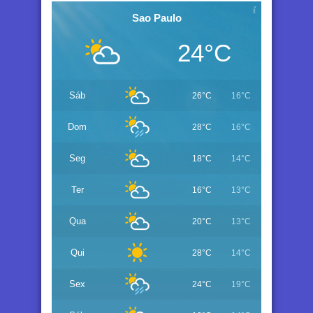
Sao Paulo
24°C
Sáb
26°C
16°C
Dom
28°C
16°C
Seg
18°C
14°C
Ter
16°C
13°C
Qua
20°C
13°C
Qui
28°C
14°C
Sex
24°C
19°C