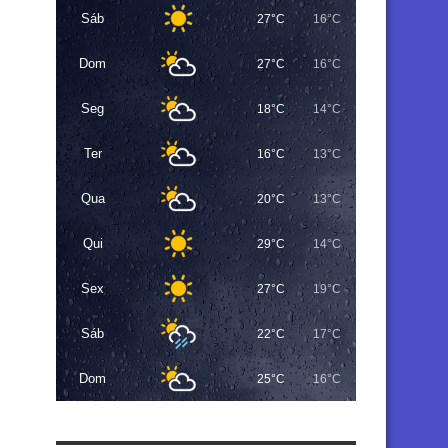
Sáb
27°C
16°C
Dom
27°C
16°C
Seg
18°C
14°C
Ter
16°C
13°C
Qua
20°C
13°C
Qui
29°C
14°C
Sex
27°C
19°C
Sáb
22°C
17°C
Dom
25°C
16°C