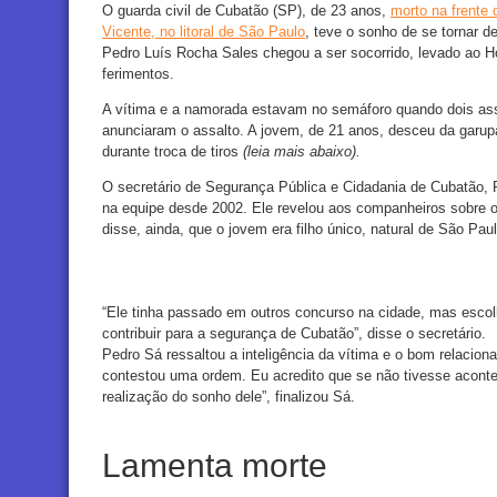
O guarda civil de Cubatão (SP), de 23 anos,
morto na frente
Vicente, no litoral de São Paulo
, teve o sonho de se tornar d
Pedro Luís Rocha Sales chegou a ser socorrido, levado ao Ho
ferimentos.
A vítima e a namorada estavam no semáforo quando dois ass
anunciaram o assalto. A jovem, de 21 anos, desceu da garupa 
durante troca de tiros
(leia mais abaixo).
O secretário de Segurança Pública e Cidadania de Cubatão,
na equipe desde 2002. Ele revelou aos companheiros sobre os
disse, ainda, que o jovem era filho único, natural de São Paul
“Ele tinha passado em outros concurso na cidade, mas escolh
contribuir para a segurança de Cubatão”, disse o secretário.
Pedro Sá ressaltou a inteligência da vítima e o bom relaci
contestou uma ordem. Eu acredito que se não tivesse aconte
realização do sonho dele”, finalizou Sá.
Lamenta morte