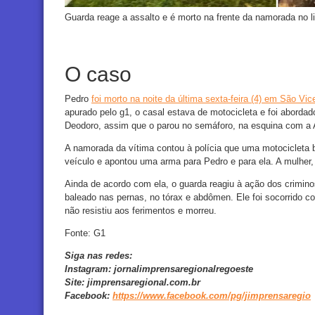
Guarda reage a assalto e é morto na frente da namorada no li
O caso
Pedro
foi morto na noite da última sexta-feira (4) em São Vic
apurado pelo g1, o casal estava de motocicleta e foi aborda
Deodoro, assim que o parou no semáforo, na esquina com a 
A namorada da vítima contou à polícia que uma motocicleta 
veículo e apontou uma arma para Pedro e para ela. A mulher, 
Ainda de acordo com ela, o guarda reagiu à ação dos crimino
baleado nas pernas, no tórax e abdômen. Ele foi socorrido c
não resistiu aos ferimentos e morreu.
Fonte: G1
Siga nas redes:
Instagram:
jornalimprensaregionalregoeste
Site:
jimprensaregional.com.br
Facebook
:
https://www.facebook.com/pg/jimprensaregio