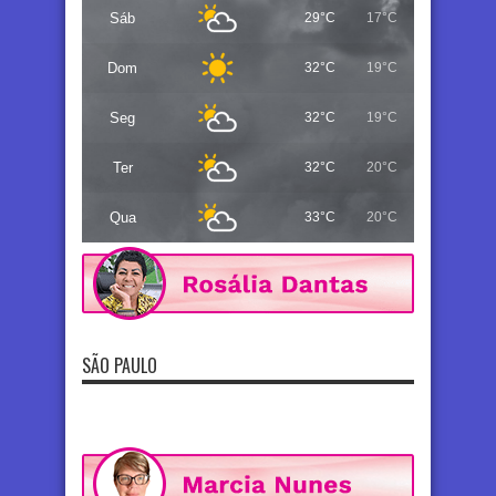
Sáb
29°C
17°C
Dom
32°C
19°C
Seg
32°C
19°C
Ter
32°C
20°C
Qua
33°C
20°C
SÃO PAULO