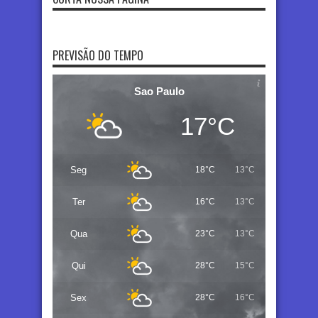
PREVISÃO DO TEMPO
Sao Paulo
17°C
Seg
18°C
13°C
Ter
16°C
13°C
Qua
23°C
13°C
Qui
28°C
15°C
Sex
28°C
16°C