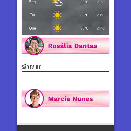
Seg
33°C
21°C
Ter
33°C
23°C
Qua
35°C
24°C
SÃO PAULO