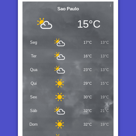
Sao Paulo
15°C
Seg
17°C
13°C
Ter
16°C
13°C
Qua
23°C
13°C
Qui
29°C
15°C
Sex
30°C
19°C
Sáb
32°C
21°C
Dom
32°C
19°C