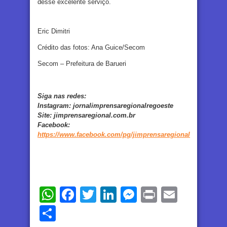
desse excelente serviço.
Eric Dimitri
Crédito das fotos: Ana Guice/Secom
Secom – Prefeitura de Barueri
Siga nas redes:
Instagram:
jornalimprensaregionalregoeste
Site:
jimprensaregional.com.br
Facebook
:
https://www.facebook.com/pg/jimprensaregional
WhatsApp
Facebook
Twitter
LinkedIn
Messenger
Print
Email
Share