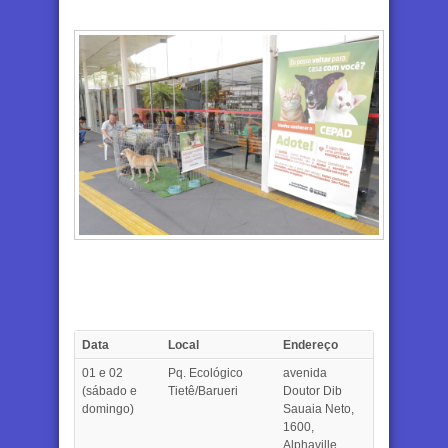
Data
Local
Endereço
01 e 02
Pq. Ecológico
avenida
(sábado e
Tietê/Barueri
Doutor Dib
domingo)
Sauaia Neto,
1600,
Alphaville