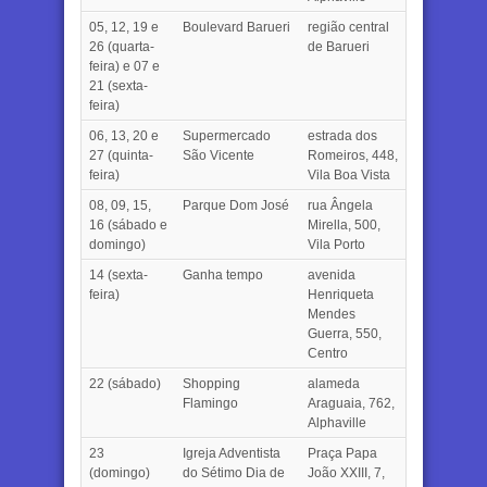
05, 12, 19 e
Boulevard Barueri
região central
26 (quarta-
de Barueri
feira) e 07 e
21 (sexta-
feira)
06, 13, 20 e
Supermercado
estrada dos
27 (quinta-
São Vicente
Romeiros, 448,
feira)
Vila Boa Vista
08, 09, 15,
Parque Dom José
rua Ângela
16 (sábado e
Mirella, 500,
domingo)
Vila Porto
14 (sexta-
Ganha tempo
avenida
feira)
Henriqueta
Mendes
Guerra, 550,
Centro
22 (sábado)
Shopping
alameda
Flamingo
Araguaia, 762,
Alphaville
23
Igreja Adventista
Praça Papa
(domingo)
do Sétimo Dia de
João XXIII, 7,