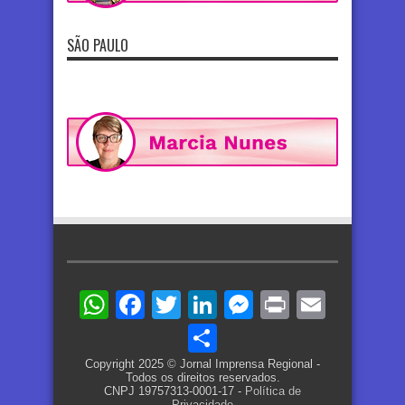
SÃO PAULO
WhatsApp
Facebook
Twitter
LinkedIn
Messenger
Print
Email
Share
Copyright 2025 © Jornal Imprensa Regional -
Todos os direitos reservados.
CNPJ 19757313-0001-17 -
Política de
Privacidade