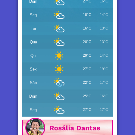
Dom
27°C
16°C
Seg
18°C
14°C
Ter
16°C
13°C
Qua
20°C
13°C
Qui
29°C
14°C
Sex
27°C
19°C
Sáb
22°C
17°C
Dom
25°C
16°C
Seg
27°C
17°C