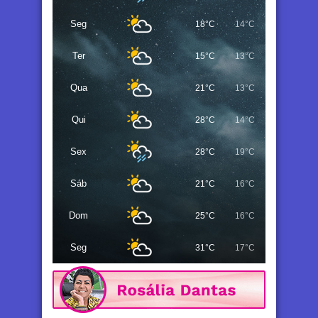
Seg
18°C
14°C
Ter
15°C
13°C
Qua
21°C
13°C
Qui
28°C
14°C
Sex
28°C
19°C
Sáb
21°C
16°C
Dom
25°C
16°C
Seg
31°C
17°C