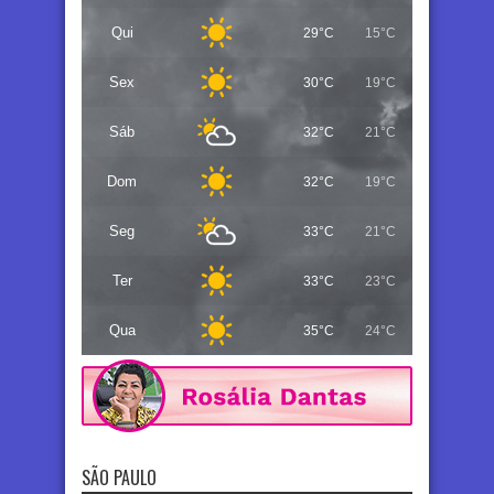
Qui
29°C
15°C
Sex
30°C
19°C
Sáb
32°C
21°C
Dom
32°C
19°C
Seg
33°C
21°C
Ter
33°C
23°C
Qua
35°C
24°C
SÃO PAULO