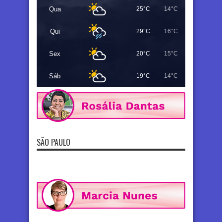
Qua
25°C
14°C
Qui
29°C
16°C
Sex
20°C
15°C
Sáb
19°C
14°C
SÃO PAULO