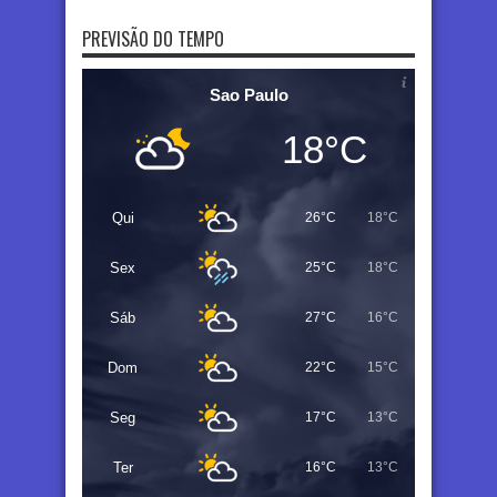
PREVISÃO DO TEMPO
Sao Paulo
18°C
Qui
26°C
18°C
Sex
25°C
18°C
Sáb
27°C
16°C
Dom
22°C
15°C
Seg
17°C
13°C
Ter
16°C
13°C