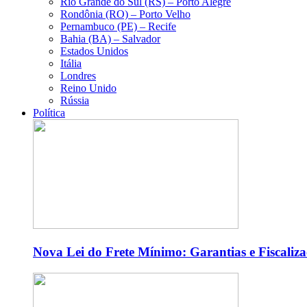
Rio Grande do Sul (RS) – Porto Alegre
Rondônia (RO) – Porto Velho
Pernambuco (PE) – Recife
Bahia (BA) – Salvador
Estados Unidos
Itália
Londres
Reino Unido
Rússia
Política
Nova Lei do Frete Mínimo: Garantias e Fiscaliz