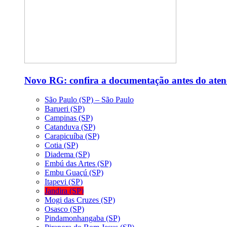
Novo RG: confira a documentação antes do ate
São Paulo (SP) – São Paulo
Barueri (SP)
Campinas (SP)
Catanduva (SP)
Carapicuíba (SP)
Cotia (SP)
Diadema (SP)
Embú das Artes (SP)
Embu Guaçú (SP)
Itapevi (SP)
Jandira (SP)
Mogi das Cruzes (SP)
Osasco (SP)
Pindamonhangaba (SP)