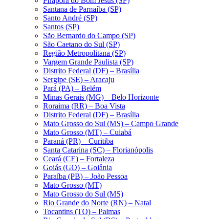
Pirapora do Bom Jesus (SP)
Santana de Parnaíba (SP)
Santo André (SP)
Santos (SP)
São Bernardo do Campo (SP)
São Caetano do Sul (SP)
Região Metropolitana (SP)
Vargem Grande Paulista (SP)
Distrito Federal (DF) – Brasília
Sergipe (SE) – Aracaju
Pará (PA) – Belém
Minas Gerais (MG) – Belo Horizonte
Roraima (RR) – Boa Vista
Distrito Federal (DF) – Brasília
Mato Grosso do Sul (MS) – Campo Grande
Mato Grosso (MT) – Cuiabá
Paraná (PR) – Curitiba
Santa Catarina (SC) – Florianópolis
Ceará (CE) – Fortaleza
Goiás (GO) – Goiânia
Paraíba (PB) – João Pessoa
Mato Grosso (MT)
Mato Grosso do Sul (MS)
Rio Grande do Norte (RN) – Natal
Tocantins (TO) – Palmas