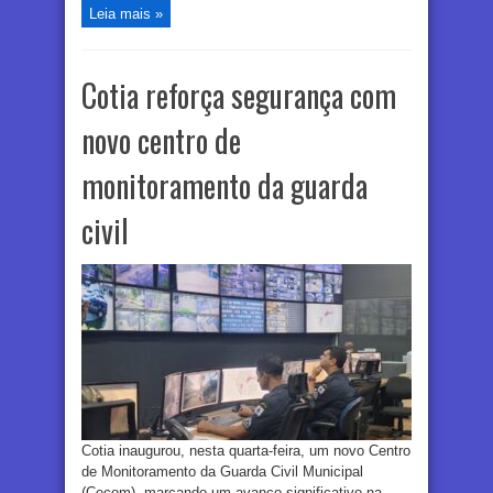
Leia mais »
Cotia reforça segurança com
novo centro de
monitoramento da guarda
civil
Cotia inaugurou, nesta quarta-feira, um novo Centro
de Monitoramento da Guarda Civil Municipal
(Cecom), marcando um avanço significativo na