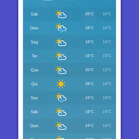
Sáb
26°C
16°C
Dom
28°C
16°C
Seg
18°C
14°C
Ter
16°C
13°C
Qua
20°C
13°C
Qui
28°C
14°C
Sex
24°C
19°C
Sáb
19°C
14°C
Dom
24°C
14°C