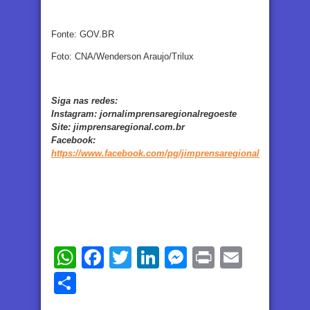
Fonte: GOV.BR
Foto: CNA/Wenderson Araujo/Trilux
Siga nas redes:
Instagram:
jornalimprensaregionalregoeste
Site:
jimprensaregional.com.br
Facebook
:
https://www.facebook.com/pg/jimprensaregional
WhatsApp
Facebook
Twitter
LinkedIn
Messenger
Print
Email
Share