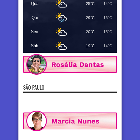
Qua
25°C
14°C
Qui
29°C
16°C
Sex
20°C
15°C
Sáb
19°C
14°C
SÃO PAULO