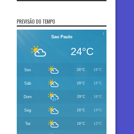
PREVISÃO DO TEMPO
Sao Paulo
24°C
Sex
26°C
18°C
Sáb
28°C
16°C
Dom
29°C
16°C
Seg
16°C
14°C
Ter
16°C
13°C