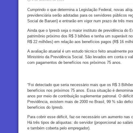
Cumprindo o que determina a Legislação Federal, novas alíqu
previdenciária serão adotadas para os servidores públicos reg
Social de Barueri) e entrarão em vigor num prazo de três me
Ainda que o Ipresb seja o maior instituto de previdência do
patrimônio próximo dos R$ 3 bilhões e tenha um superávit n
R$ 22 milhões) em relação aos benefícios pagos (R$ 16 milh
A avaliação atuarial é um estudo técnico feito anualmente po
Ministério da Previdência Social. São levados em conta o val
com pagamentos de benefícios nos próximos 75 anos.
“
Foi detectado que seria necessário mais que os R$ 3 Bilhões
benefícios nos próximos 75 anos. Essa situação é denominada
anos por meio de contribuição suplementar patronal. O déficit
Previdência, existem mais de 2000 no Brasil, 99 % são defici
benefícios do Ipresb.
Para cobrir esse déficit, faz-se necessário um aumento nas co
Há três tipos de alíquotas: do servidor (proporcional ao salár
e também coberta pelo empregador).