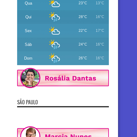
Qua
23°C
13°C
Qui
28°C
16°C
Sex
22°C
17°C
Sáb
24°C
16°C
Dom
26°C
16°C
SÃO PAULO