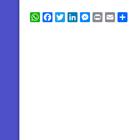
WhatsApp
Facebook
Twitter
LinkedIn
Messenger
Print
Email
Sh