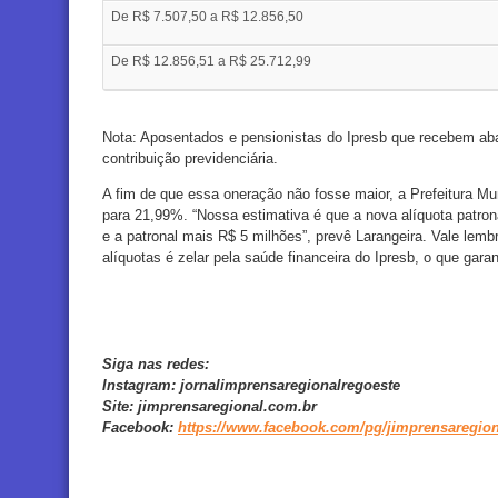
De R$ 7.507,50 a R$ 12.856,50
De R$ 12.856,51 a R$ 25.712,99
Nota
: Aposentados e pensionistas do Ipresb que recebem ab
contribuição previdenciária.
A fim de que essa oneração não fosse maior, a Prefeitura Mun
para 21,99%. “Nossa estimativa é que a nova alíquota patro
e a patronal mais R$ 5 milhões”, prevê Larangeira. Vale lemb
alíquotas é zelar pela saúde financeira do Ipresb, o que garan
Siga nas redes:
Instagram:
jornalimprensaregionalregoeste
Site:
jimprensaregional.com.br
Facebook
:
https://www.facebook.com/pg/jimprensaregion