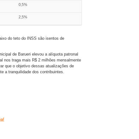
0,5%
2,5%
aixo do teto do INSS são
isentos d
e
icipal de Barueri elevou a alíquota patronal
nal nos traga mais R$ 2 milhões mensalmente
rar que o objetivo dessas atualizações de
te a tranquilidade dos contribuintes.
al