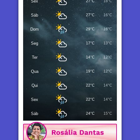
Sex
27°C
18°C
Sáb
27°C
16°C
Dom
29°C
16°C
Seg
17°C
13°C
Ter
14°C
12°C
Qua
19°C
12°C
Qui
22°C
14°C
Sex
22°C
14°C
Sáb
24°C
15°C