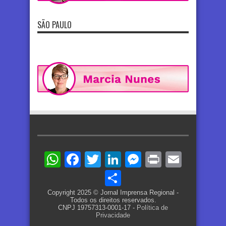
SÃO PAULO
WhatsApp
Facebook
Twitter
LinkedIn
Messenger
Print
Email
Share
Copyright 2025 © Jornal Imprensa Regional -
Todos os direitos reservados.
CNPJ 19757313-0001-17 -
Política de
Privacidade