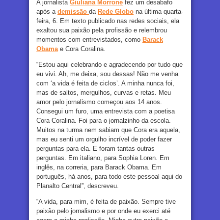
A jornalista
Giuliana Morrone
fez um desabafo
após a
demissão
da
Rede Globo
na última quarta-
feira, 6. Em texto publicado nas redes sociais, ela
exaltou sua paixão pela profissão e relembrou
momentos com entrevistados, como
Barack
Obama
e Cora Coralina.
“Estou aqui celebrando e agradecendo por tudo que
eu vivi. Ah, me deixa, sou dessas! Não me venha
com ‘a vida é feita de ciclos’. A minha nunca foi,
mas de saltos, mergulhos, curvas e retas. Meu
amor pelo jornalismo começou aos 14 anos.
Consegui um furo, uma entrevista com a poetisa
Cora Coralina. Foi para o jornalzinho da escola.
Muitos na turma nem sabiam que Cora era aquela,
mas eu senti um orgulho incrível de poder fazer
perguntas para ela. E foram tantas outras
perguntas. Em italiano, para Sophia Loren. Em
inglês, na correria, para Barack Obama. Em
português, há anos, para todo este pessoal aqui do
Planalto Central”, descreveu.
“A vida, para mim, é feita de paixão. Sempre tive
paixão pelo jornalismo e por onde eu exerci até