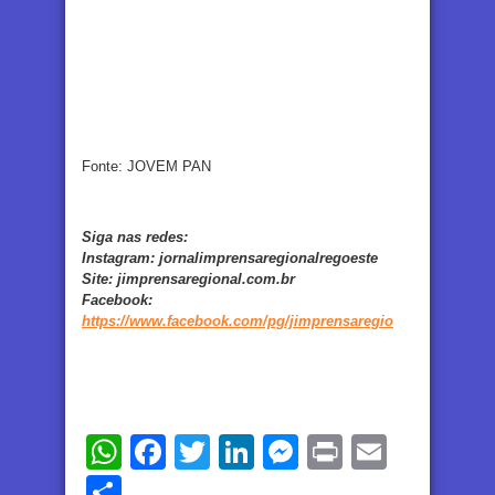
Fonte: JOVEM PAN
Siga nas redes:
Instagram:
jornalimprensaregionalregoeste
Site:
jimprensaregional.com.br
Facebook
:
https://www.facebook.com/pg/jimprensaregio
WhatsApp
Facebook
Twitter
LinkedIn
Messenger
Print
Email
Share