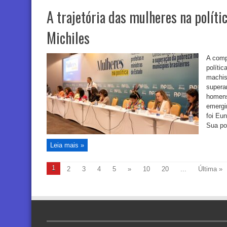
A trajetória das mulheres na políti
Michiles
A comp
polític
machis
supera
homens
emergi
foi Eun
Sua po
Leia mais »
1
2
3
4
5
»
10
20
...
Última »