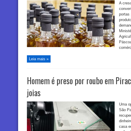
A cres
conven
portas 
produt
demand
Minist
Agricu
Páscoa
comérci
Leia mais »
Homem é preso por roubo em Pirac
joias
Uma ope
São Pa
recupe
dinheir
casa em