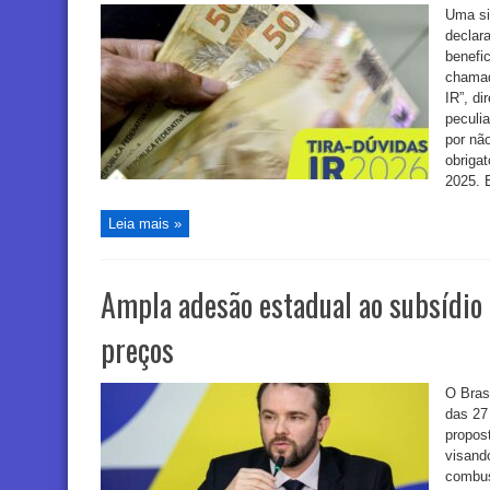
Uma si
declar
benefic
chamad
IR”, d
peculi
por nã
obriga
2025. 
Leia mais »
Ampla adesão estadual ao subsídio 
preços
O Brasi
das 27
propost
visand
combus