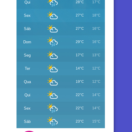
Qui
28°C
17°C
Sex
27°C
18°C
Sáb
27°C
16°C
Dom
29°C
16°C
Seg
17°C
13°C
Ter
14°C
12°C
Qua
19°C
12°C
Qui
22°C
14°C
Sex
22°C
14°C
Sáb
23°C
15°C