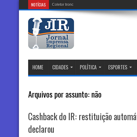
NOTÍCIAS
Coletor tronco que está sendo instalado no bairro
HOME
CIDADES
POLÍTICA
ESPORTES
Arquivos por assunto:
não
Cashback do IR: restituição automá
declarou