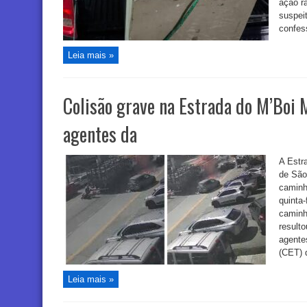
ação rá
suspei
confess
Leia mais »
Colisão grave na Estrada do M’Boi M
agentes da
A Estr
de São
caminh
quinta-
caminh
resulto
agente
(CET) 
Leia mais »