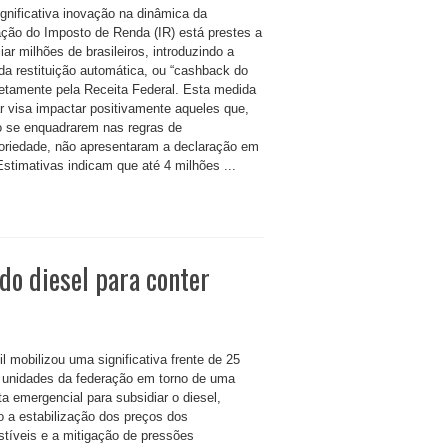
gnificativa inovação na dinâmica da
ação do Imposto de Renda (IR) está prestes a
iar milhões de brasileiros, introduzindo a
a restituição automática, ou “cashback do
iretamente pela Receita Federal. Esta medida
ar visa impactar positivamente aqueles que,
o se enquadrarem nas regras de
toriedade, não apresentaram a declaração em
Estimativas indicam que até 4 milhões ...
do diesel para conter
l mobilizou uma significativa frente de 25
 unidades da federação em torno de uma
a emergencial para subsidiar o diesel,
o a estabilização dos preços dos
tíveis e a mitigação de pressões