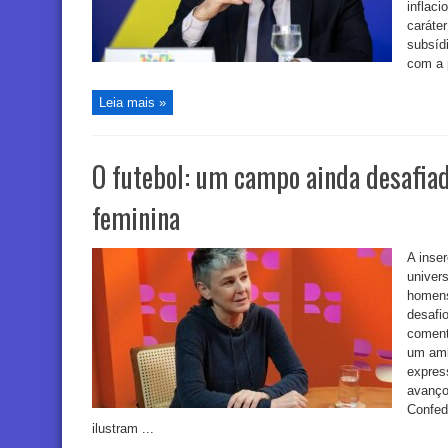
inflaci
caráte
subsídi
com a p
Leia mais »
O futebol: um campo ainda desafiad
feminina
A inse
univer
homen
desafio
coment
um amb
expres
avanço
Confed
ilustram ...