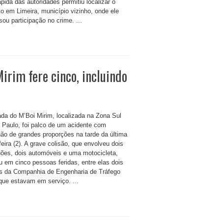
pida das autoridades permitiu localizar o
to em Limeira, município vizinho, onde ele
ou participação no crime. ...
irim fere cinco, incluindo
ada do M’Boi Mirim, localizada na Zona Sul
 Paulo, foi palco de um acidente com
ão de grandes proporções na tarde da última
feira (2). A grave colisão, que envolveu dois
ões, dois automóveis e uma motocicleta,
u em cinco pessoas feridas, entre elas dois
s da Companhia de Engenharia de Tráfego
que estavam em serviço. ...