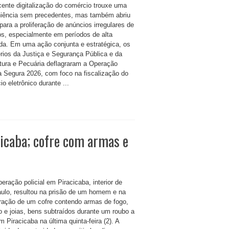
cente digitalização do comércio trouxe uma
iência sem precedentes, mas também abriu
para a proliferação de anúncios irregulares de
os, especialmente em períodos de alta
a. Em uma ação conjunta e estratégica, os
érios da Justiça e Segurança Pública e da
ltura e Pecuária deflagraram a Operação
 Segura 2026, com foco na fiscalização do
o eletrônico durante ...
icaba; cofre com armas e
ração policial em Piracicaba, interior de
ulo, resultou na prisão de um homem e na
ração de um cofre contendo armas de fogo,
o e joias, bens subtraídos durante um roubo a
 Piracicaba na última quinta-feira (2). A