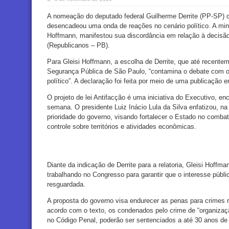
A nomeação do deputado federal Guilherme Derrite (PP-SP) co
desencadeou uma onda de reações no cenário político. A minis
Hoffmann, manifestou sua discordância em relação à decisã
(Republicanos – PB).
Para Gleisi Hoffmann, a escolha de Derrite, que até recente
Segurança Pública de São Paulo, “contamina o debate com os
político”. A declaração foi feita por meio de uma publicação 
O projeto de lei Antifacção é uma iniciativa do Executivo, e
semana. O presidente Luiz Inácio Lula da Silva enfatizou, n
prioridade do governo, visando fortalecer o Estado no comb
controle sobre territórios e atividades econômicas.
Diante da indicação de Derrite para a relatoria, Gleisi Hoffm
trabalhando no Congresso para garantir que o interesse públi
resguardada.
A proposta do governo visa endurecer as penas para crimes 
acordo com o texto, os condenados pelo crime de “organização
no Código Penal, poderão ser sentenciados a até 30 anos de 