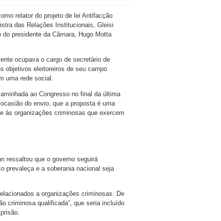
mo relator do projeto de lei Antifacção
tra das Relações Institucionais, Gleisi
o do presidente da Câmara, Hugo Motta
mente ocupava o cargo de secretário de
 objetivos eleitoreiros de seu campo
em uma rede social.
ncaminhada ao Congresso no final da última
a ocasião do envio, que a proposta é uma
ate às organizações criminosas que exercem
ann ressaltou que o governo seguirá
co prevaleça e a soberania nacional seja
relacionados a organizações criminosas. De
 criminosa qualificada”, que seria incluído
prisão.