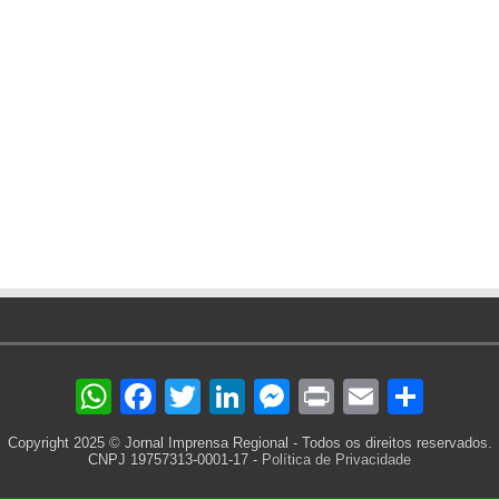
WhatsApp
Facebook
Twitter
LinkedIn
Messenger
Print
Email
Sha
Copyright 2025 © Jornal Imprensa Regional - Todos os direitos reservados.
CNPJ 19757313-0001-17 -
Política de Privacidade