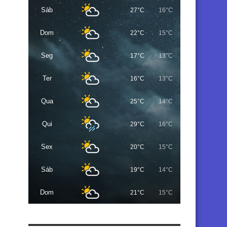
Sáb
27°C
16°C
Dom
22°C
15°C
Seg
17°C
13°C
Ter
16°C
13°C
Qua
25°C
14°C
Qui
29°C
16°C
Sex
20°C
15°C
Sáb
19°C
14°C
Dom
21°C
15°C