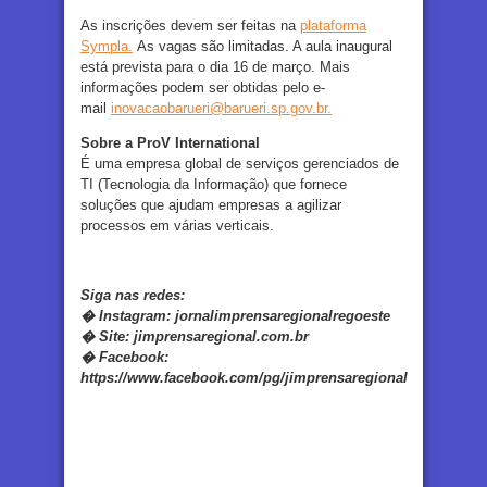
As inscrições devem ser feitas na
plataforma
Sympla.
As vagas são limitadas. A aula inaugural
está prevista para o dia 16 de março. Mais
informações podem ser obtidas pelo e-
mail
inovacaobarueri@barueri.sp.gov.br.
Sobre a ProV International
É uma empresa global de serviços gerenciados de
TI (Tecnologia da Informação) que fornece
soluções que ajudam empresas a agilizar
processos em várias verticais.
Siga nas redes:
�
Instagram:
jornalimprensaregionalregoeste
�
Site:
jimprensaregional.com.br
�
Facebook
:
https://www.facebook.com/pg/jimprensaregional