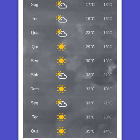
Seg
17°C
13°C
Ter
16°C
13°C
Qua
23°C
13°C
Qui
29°C
15°C
Sex
30°C
19°C
Sáb
32°C
21°C
Dom
32°C
19°C
Seg
33°C
21°C
Ter
33°C
23°C
Qua
35°C
24°C